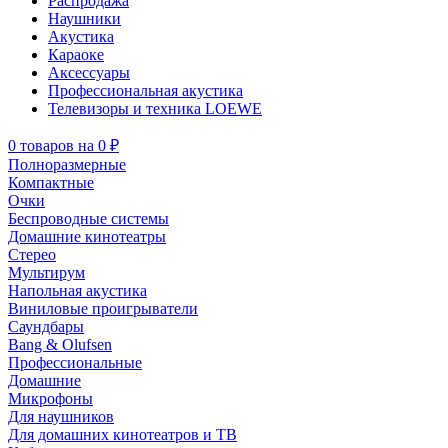
Распродажа
Наушники
Акустика
Караоке
Аксессуары
Профессиональная акустика
Телевизоры и техника LOEWE
0
товаров
на
0 ₽
Полноразмерные
Компактные
Очки
Беспроводные системы
Домашние кинотеатры
Стерео
Мультирум
Напольная акустика
Виниловые проигрыватели
Саундбары
Bang & Olufsen
Профессиональные
Домашние
Микрофоны
Для наушников
Для домашних кинотеатров и ТВ