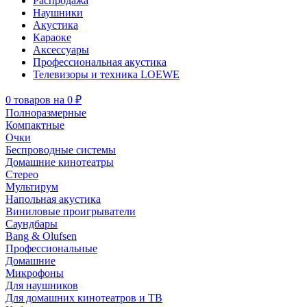
Распродажа
Наушники
Акустика
Караоке
Аксессуары
Профессиональная акустика
Телевизоры и техника LOEWE
0
товаров
на
0 ₽
Полноразмерные
Компактные
Очки
Беспроводные системы
Домашние кинотеатры
Стерео
Мультирум
Напольная акустика
Виниловые проигрыватели
Саундбары
Bang & Olufsen
Профессиональные
Домашние
Микрофоны
Для наушников
Для домашних кинотеатров и ТВ