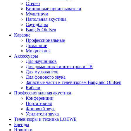
Стерео
Виниловые проигрыватели
Мультирум
Напольная акустика
Саундбары
Bang & Olufsen
Караоке
Профессиональные
Домашние
Микрофоны
Аксессуары
Для наушников
Для домашних кинотеатров и ТВ
Для музыкантов
Для фонового звука
Запасные части к телевизорам Bang and Olufsen
Кабели
Профессиональная акустика
Конференции
Портативная
Фоновый звук
Усилители звука
Телевизоры и техника LOEWE
Бренды
Новинки