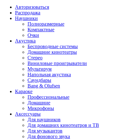
Авторизоваться
Распродажа
Наушники
Полноразмерные
Компактные
Очки
Акустика
Беспроводные системы
Домашние кинотеатры
Стерео
Виниловые проигрыватели
Мультирум
Напольная акустика
Саундбары
Bang & Olufsen
Караоке
Профессиональные
Домашние
Микрофоны
Аксессуары
Для наушников
Для домашних кинотеатров и ТВ
Для музыкантов
Для фонового звука