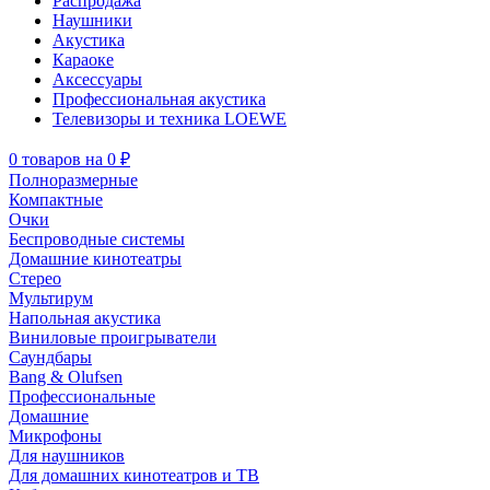
Распродажа
Наушники
Акустика
Караоке
Аксессуары
Профессиональная акустика
Телевизоры и техника LOEWE
0
товаров
на
0 ₽
Полноразмерные
Компактные
Очки
Беспроводные системы
Домашние кинотеатры
Стерео
Мультирум
Напольная акустика
Виниловые проигрыватели
Саундбары
Bang & Olufsen
Профессиональные
Домашние
Микрофоны
Для наушников
Для домашних кинотеатров и ТВ