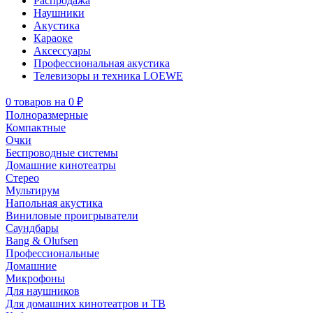
Распродажа
Наушники
Акустика
Караоке
Аксессуары
Профессиональная акустика
Телевизоры и техника LOEWE
0
товаров
на
0 ₽
Полноразмерные
Компактные
Очки
Беспроводные системы
Домашние кинотеатры
Стерео
Мультирум
Напольная акустика
Виниловые проигрыватели
Саундбары
Bang & Olufsen
Профессиональные
Домашние
Микрофоны
Для наушников
Для домашних кинотеатров и ТВ