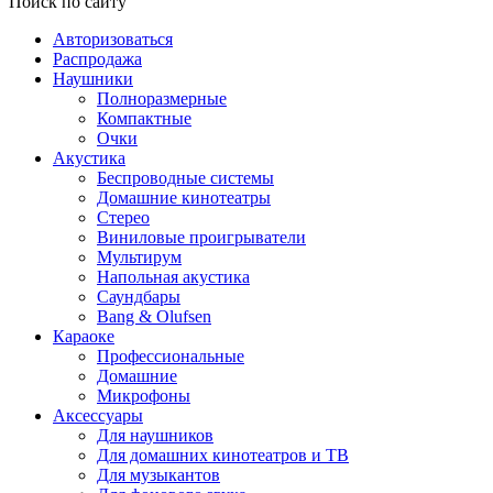
Поиск по сайту
Авторизоваться
Распродажа
Наушники
Полноразмерные
Компактные
Очки
Акустика
Беспроводные системы
Домашние кинотеатры
Стерео
Виниловые проигрыватели
Мультирум
Напольная акустика
Саундбары
Bang & Olufsen
Караоке
Профессиональные
Домашние
Микрофоны
Аксессуары
Для наушников
Для домашних кинотеатров и ТВ
Для музыкантов