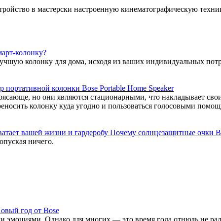
тройство в мастерски настроенную кинематографическую техник
март-колонку?
учшую колонку для дома, исходя из ваших индивидуальных потр
р портативной колонки Bose Portable Home Speaker
рясающе, но они являются стационарными, что накладывает сво
реносить колонку куда угодно и пользоваться голосовыми помощ
Почему солнцезащитные очки Bos
опуская ничего.
овый год от Bose
 эмоциями. Однако для многих — это время года отнюдь не рад