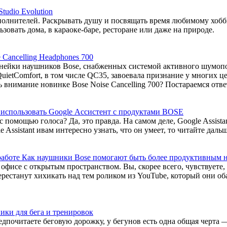
tudio Evolution
полнителей. Раскрывать душу и посвящать время любимому хобб
овать дома, в караоке-баре, ресторане или даже на природе.
 Cancelling Headphones 700
 линейки наушников Bose, снабженных системой активного шумоп
ietComfort, в том числе QC35, завоевала признание у многих це
внимание новинке Bose Noise Cancelling 700? Постараемся ответ
 использовать Google Ассистент с продуктами BOSE
 помощью голоса? Да, это правда. На самом деле, Google Assist
ssistant ивам интересно узнать, что он умеет, то читайте дальш
Как наушники Bose помогают быть более продуктивным н
в офисе с открытым пространством. Вы, скорее всего, чувствуете
ерестанут хихикать над тем роликом из YouTube, который они о
ки для бега и тренировок
дпочитаете беговую дорожку, у бегунов есть одна общая черта —