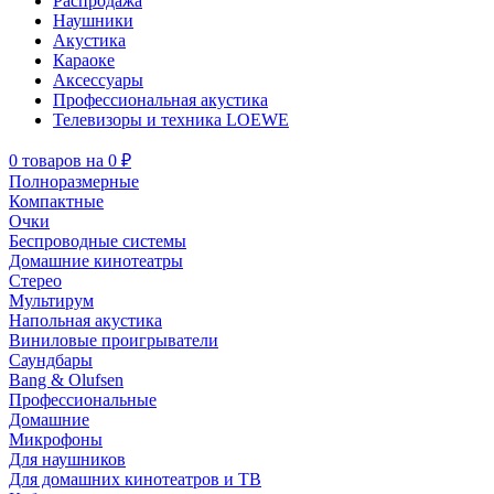
Распродажа
Наушники
Акустика
Караоке
Аксессуары
Профессиональная акустика
Телевизоры и техника LOEWE
0
товаров
на
0 ₽
Полноразмерные
Компактные
Очки
Беспроводные системы
Домашние кинотеатры
Стерео
Мультирум
Напольная акустика
Виниловые проигрыватели
Саундбары
Bang & Olufsen
Профессиональные
Домашние
Микрофоны
Для наушников
Для домашних кинотеатров и ТВ