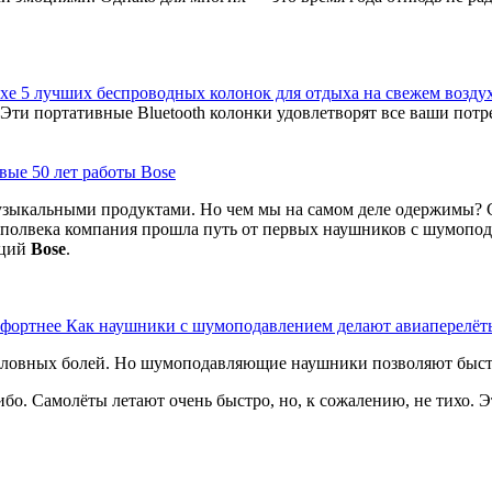
5 лучших беспроводных колонок для отдыха на свежем возду
ти портативные Bluetooth колонки удовлетворят все ваши потр
вые 50 лет работы Bose
зыкальными продуктами. Но чем мы на самом деле одержимы? Со
е полвека компания прошла путь от первых наушников с шумопо
аций
Bose
.
Как наушники с шумоподавлением делают авиаперелёт
головных болей. Но шумоподавляющие наушники позволяют быст
о. Самолёты летают очень быстро, но, к сожалению, не тихо. Эт