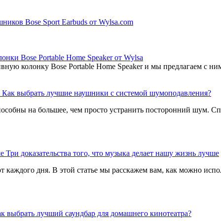
ников Bose Sport Earbuds от Wylsa.com
лонки Bose Portable Home Speaker от Wylsa
вную колонку Bose Portable Home Speaker и мы предлагаем с ним
Как выбрать лучшие наушники с системой шумоподавления?
собны на большее, чем просто устранить посторонний шум. Спе
Три доказательства того, что музыка делает нашу жизнь лучше
от каждого дня. В этой статье мы расскажем вам, как можно исп
к выбрать лучший саундбар для домашнего кинотеатра?